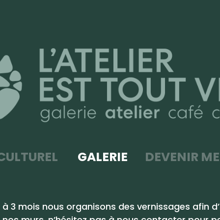
CULTUREL
GALERIE
DEVENIR M
 à 3 mois nous organisons des vernissages afin d’a
 nos murs, n’hésitez pas à nous contacter pour p