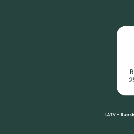
R
2
LATV – Rue du