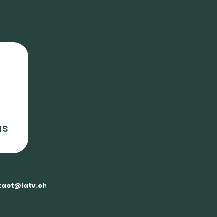
us
tact@latv.ch